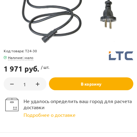
ламполайт
Код товара: T24-30
Наличие: мало
фигуры
1 971 руб.
/ шт.
В корзину
и LED
Не удалось определить ваш город для расчета
ашения
доставки
Подробнее о доставке