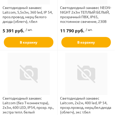
Светодиодный занавес
Светодиодный занавес NEON-
Laitcom, 5,5x3м, 360 led, IP 54,
NIGHT 2х3м ТЕПЛЫЙ БЕЛЫЙ,
Бренд
проз.провод, мерц белого
прозрачный ПВХ, IP65,
диода (облегч), т.бел
постоянное свечение, 230В
5 391 руб.
/ шт.
11 790 руб.
/ шт.
Вид
ламполайт
В корзину
В корзину
Высота
фигуры
Количество элементов
и LED
Напряжение
ашения
Последовательное соединение
Светодиодный занавес
Светодиодный занавес
Laitcom (без Т-коннектора),
Laitcom, 2x2м, 400 led, IP 54,
Расстояние между светодиодами
2x3м, 600 LED, IP54, прозр. пр.,
прозр.провод, мерц.бел.диода
экстра тепл. белый
(облегч), экс т.бел