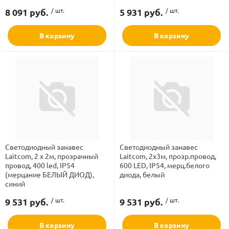
рлянд
Режим свечения
8 091 руб.
/ шт.
5 931 руб.
/ шт.
В корзину
В корзину
Степень защиты
Цвет провода
Цвет свечения
Светодиодный занавес
Светодиодный занавес
Laitcom, 2 x 2м, прозрачный
Laitcom, 2x3м, прозр.провод,
провод, 400 led, IP54
600 LED, IP54, мерц.белого
(мерцание БЕЛЫЙ ДИОД),
диода, белый
синий
9 531 руб.
/ шт.
9 531 руб.
/ шт.
В корзину
В корзину