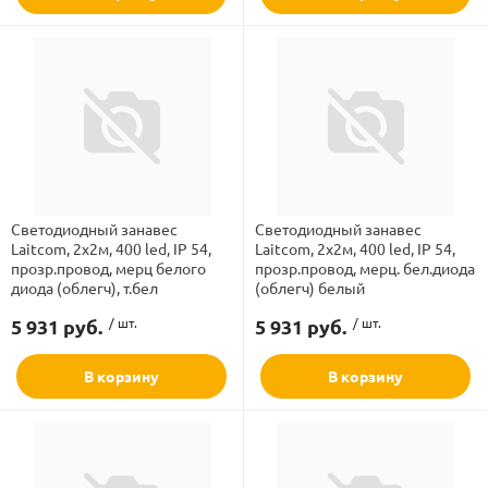
Светодиодный занавес
Светодиодный занавес
Laitcom, 2x2м, 400 led, IP 54,
Laitcom, 2x2м, 400 led, IP 54,
прозр.провод, мерц белого
прозр.провод, мерц. бел.диода
диода (облегч), т.бел
(облегч) белый
5 931 руб.
/ шт.
5 931 руб.
/ шт.
В корзину
В корзину