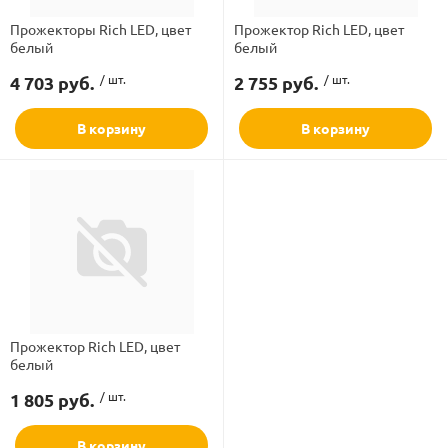
Прожекторы Rich LED, цвет
Прожектор Rich LED, цвет
белый
белый
Бренд
4 703 руб.
/ шт.
2 755 руб.
/ шт.
В корзину
В корзину
ламполайт
фигуры
и LED
ашения
Прожектор Rich LED, цвет
белый
1 805 руб.
/ шт.
В корзину