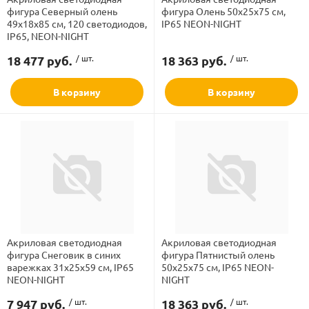
рлянд
фигура Северный олень
фигура Олень 50х25х75 см,
49х18х85 см, 120 светодиодов,
IP65 NEON-NIGHT
IP65, NEON-NIGHT
18 477 руб.
/ шт.
18 363 руб.
/ шт.
В корзину
В корзину
Акриловая светодиодная
Акриловая светодиодная
фигура Снеговик в синих
фигура Пятнистый олень
варежках 31х25х59 см, IP65
50х25х75 см, IP65 NEON-
NEON-NIGHT
NIGHT
7 947 руб.
/ шт.
18 363 руб.
/ шт.