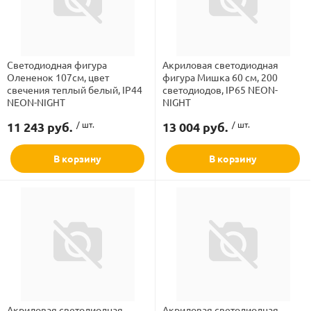
Светодиодная фигура
Акриловая светодиодная
Олененок 107см, цвет
фигура Мишка 60 см, 200
Бренд
свечения теплый белый, IP44
светодиодов, IP65 NEON-
NEON-NIGHT
NIGHT
ламполайт
11 243 руб.
/ шт.
13 004 руб.
/ шт.
Вид
фигуры
В корзину
В корзину
Напряжение
и LED
Режим свечения
ашения
Степень защиты
Цвет свечения
Акриловая светодиодная
Акриловая светодиодная