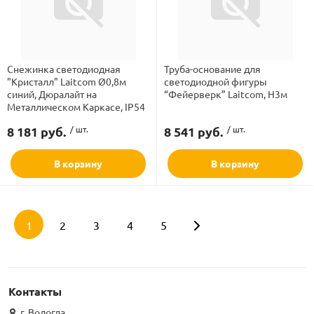
Снежинка светодиодная
Труба-основание для
"Кристалл" Laitcom Ø0,8м
светодиодной фигуры
синий, Дюралайт на
“Фейерверк” Laitcom, H3м
Металлическом Каркасе, IP54
8 181 руб.
/ шт.
8 541 руб.
/ шт.
В корзину
В корзину
1
2
3
4
5
Контакты
г. Вологда