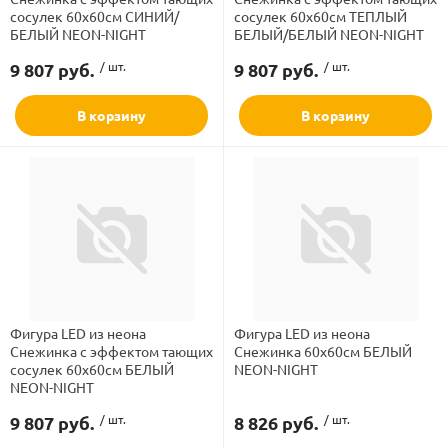
рлянд
сосулек 60x60см СИНИЙ/
сосулек 60x60см ТЕПЛЫЙ
Цвет провода
БЕЛЫЙ NEON-NIGHT
БЕЛЫЙ/БЕЛЫЙ NEON-NIGHT
9 807 руб.
/ шт.
9 807 руб.
/ шт.
Цвет свечения
В корзину
В корзину
Фигура LED из неона
Фигура LED из неона
Снежинка с эффектом тающих
Снежинка 60x60см БЕЛЫЙ
сосулек 60x60см БЕЛЫЙ
NEON-NIGHT
NEON-NIGHT
9 807 руб.
/ шт.
8 826 руб.
/ шт.