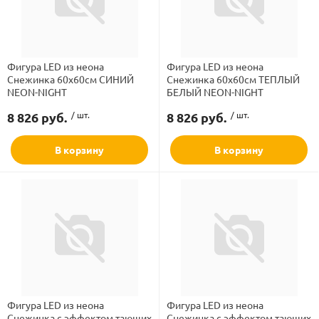
Фигура LED из неона
Фигура LED из неона
Снежинка 60x60см СИНИЙ
Снежинка 60x60см ТЕПЛЫЙ
Бренд
NEON-NIGHT
БЕЛЫЙ NEON-NIGHT
ламполайт
8 826 руб.
/ шт.
8 826 руб.
/ шт.
Вид
В корзину
В корзину
фигуры
Материал провода
и LED
Напряжение
ашения
Режим свечения
Степень защиты
Фигура LED из неона
Фигура LED из неона
Снежинка с эффектом тающих
Снежинка с эффектом тающих