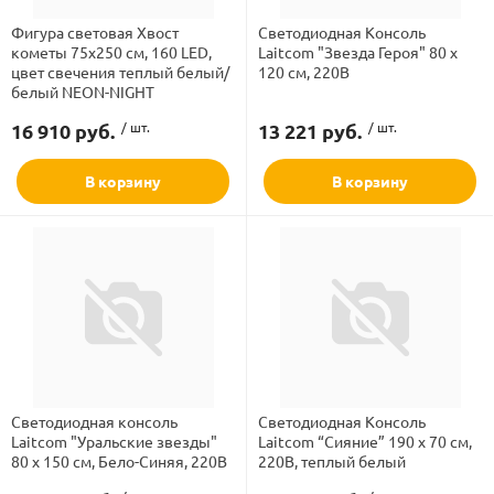
Фигура световая Хвост
Светодиодная Консоль
кометы 75х250 см, 160 LED,
Laitcom "Звезда Героя" 80 х
Бренд
цвет свечения теплый белый/
120 см, 220В
белый NEON-NIGHT
16 910 руб.
/ шт.
13 221 руб.
/ шт.
Вид
ламполайт
В корзину
В корзину
Напряжение
фигуры
Степень защиты
и LED
Цвет свечения
ашения
Светодиодная консоль
Светодиодная Консоль
Laitcom "Уральские звезды"
Laitcom “Сияние” 190 x 70 см,
80 х 150 см, Бело-Синяя, 220В
220В, теплый белый