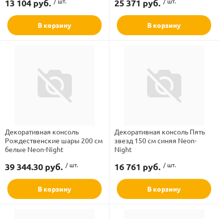
13 104 руб.
/ шт.
25 371 руб.
/ шт.
рлянд
В корзину
В корзину
Декоративная консоль
Декоративная консоль Пять
Рождественские шары 200 см
звезд 150 см синяя Neon-
белые Neon-Night
Night
39 344.30 руб.
/ шт.
16 761 руб.
/ шт.
В корзину
В корзину