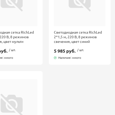
одная сетка RichLed
Светодиодная сетка RichLed
 220 В, 8 режимов
2*1,5 м, 220 В, 8 режимов
я, цвет мульти
свечения, цвет синий
руб.
/ шт.
5 985 руб.
/ шт.
е: много
Наличие: много