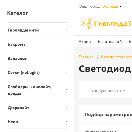
Ваш город:
Вологда
Каталог
Гирлянды нити
Акции
База знаний
Б
Бахрома
Главная
Каталог товаро
Занавесы
Светодиод
Сетки (net light)
Спайдеры, клиплайт,
По популярности
дреды
Дюралайт
Подбор параметро
Неон
Интернет цена