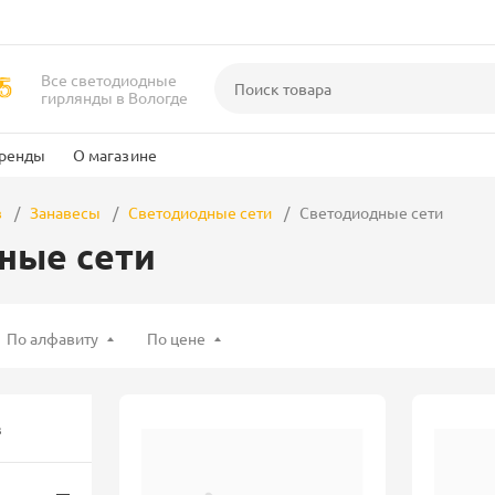
Все светодиодные
гирлянды в Вологде
ренды
О магазине
в
Занавесы
Светодиодные сети
Светодиодные сети
ные сети
По алфавиту
По цене
в