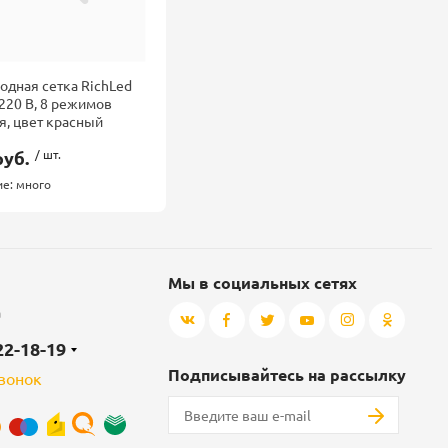
одная сетка RichLed
 220 В, 8 режимов
я, цвет красный
руб.
/ шт.
е: много
Мы в социальных сетях
а
22-18-19
Подписывайтесь на рассылку
звонок