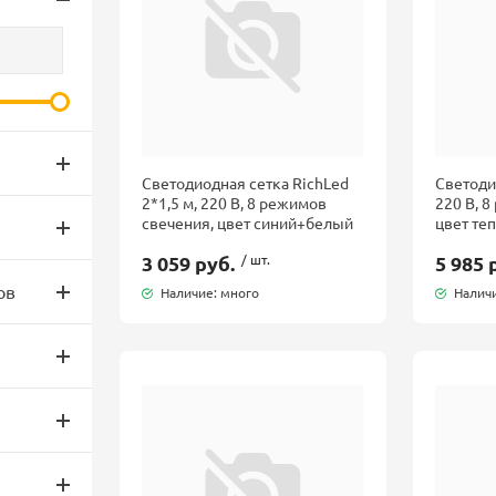
Светодиодная сетка RichLed
Светодио
2*1,5 м, 220 В, 8 режимов
220 В, 
свечения, цвет синий+белый
цвет те
3 059 руб.
/ шт.
5 985 
ов
Наличие: много
Наличи