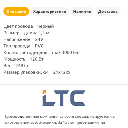
рлянд
Описание
Характеристики
Наличие
Доставка
Цвет провода черный
Размер длина 1,2 м
Напряжение 24V
Тип провода PVC
Кол-во светодиодов max 3000 led
Мощность 120 Вт
Вес 2487 г
Размер упаковки, см 21х12х9
Производственная компания Laitcom специализируется на
изготовлении светотехники. За 15 лет пребывания на