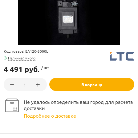
ламполайт
Код товара: EA120-3000L
Наличие: много
фигуры
4 491 руб.
/ шт.
В корзину
и LED
Не удалось определить ваш город для расчета
ашения
доставки
Подробнее о доставке