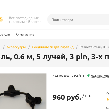
Все светодиодные
гирлянды в Вологде
ренды
О магазине
в
Аксессуары
Соединители для гирлянд
Разветвитель, 0.6 
ь, 0.6 м, 5 лучей, 3 pin, 3-
Код товара: RL-SC3/5-B
Наличие: мн
Ра
960 руб.
/ шт.
П
А