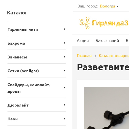
Ваш город:
Вологда
Каталог
Гирлянды нити
Акции
База знаний
Б
Бахрома
Главная
Каталог товаро
Занавесы
Разветвител
Сетки (net light)
Спайдеры, клиплайт,
дреды
Дюралайт
Неон