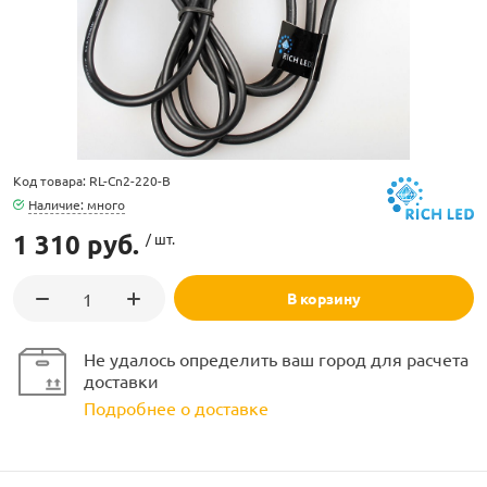
ламполайт
Код товара: RL-Cn2-220-B
Наличие: много
фигуры
1 310 руб.
/ шт.
В корзину
и LED
Не удалось определить ваш город для расчета
ашения
доставки
Подробнее о доставке