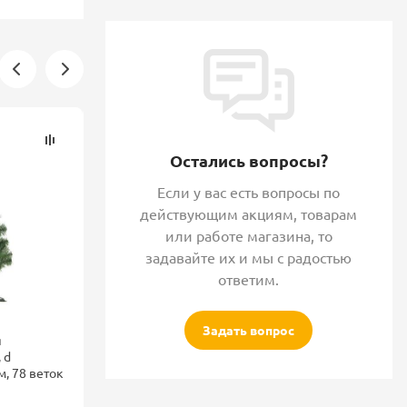
Остались вопросы?
Если у вас есть вопросы по
действующим акциям, товарам
или работе магазина, то
задавайте их и мы с радостью
ответим.
Задать вопрос
я
Ёлка искусственная
Ёлка искусств
 d
"Таёжная" элитная ( шишки
"Таёжная" элит
м, 78 веток
серебро) 100 см
серебряными 
см