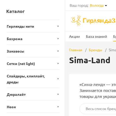
Ваш город:
Вологда
Каталог
Гирлянды нити
Акции
База знаний
Б
Бахрома
Главная
Бренды
Sima
Занавесы
Sima-Land
Сетки (net light)
Спайдеры, клиплайт,
дреды
«Сима-ленд» — это
Занимается поста
Дюралайт
товары для украш
Неон
Весь список брен