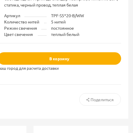
статика, черный провод, теплая белая
Артикул
TPF-S5*20-B/WW
Количество нитей
5 нитей
Режим свечения
постоянное
Цвет свечения
теплый белый
В корзину
ваш город для расчета доставки
Поделиться