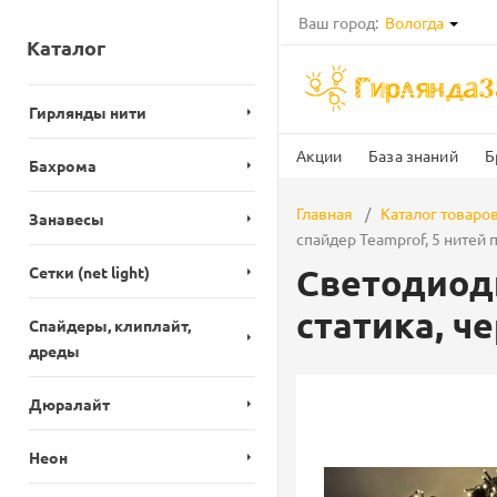
Ваш город:
Вологда
Каталог
Гирлянды нити
Акции
База знаний
Б
Бахрома
Главная
Каталог товаро
Занавесы
спайдер Teamprof, 5 нитей 
Светодиодн
Сетки (net light)
статика, ч
Спайдеры, клиплайт,
дреды
Дюралайт
Неон