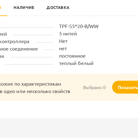
И
НАЛИЧИЕ
ДОСТАВКА
TPF-S5*20-B/WW
5 нитей
тей
Нет
контроллера
нет
ное соединение
постоянное
ия
теплый белый
хожие по характеристикам
Выбрано:
0
Показат
в одно или несколько свойств