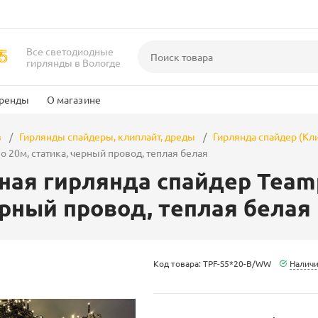
Все светодиодные
гирлянды в Вологде
ренды
О магазине
в
Гирлянды спайдеры, клиплайт, дреды
Гирлянда спайдер (Кли
по 20м, статика, черный провод, теплая белая
ая гирлянда спайдер Teampr
ерный провод, теплая белая
Код товара: TPF-S5*20-B/WW
Наличи