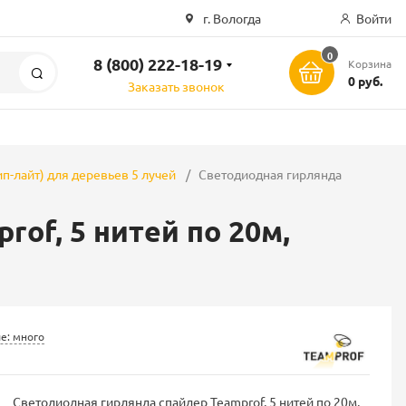
г. Вологда
Войти
0
8 (800) 222-18-19
Корзина
Поиск
0 руб.
Заказать звонок
п-лайт) для деревьев 5 лучей
Светодиодная гирлянда
of, 5 нитей по 20м,
е: много
Светодиодная гирлянда спайдер Teamprof, 5 нитей по 20м,