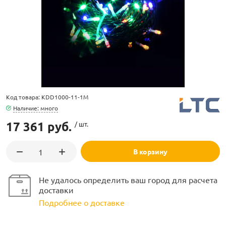
ламполайт
Код товара: KDD1000-11-1M
фигуры
Наличие: много
17 361 руб.
/ шт.
и LED
В корзину
ашения
Не удалось определить ваш город для расчета
доставки
Подробнее о доставке