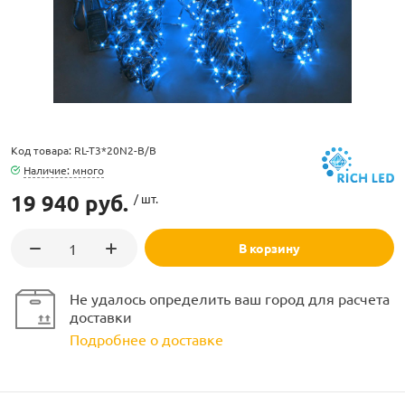
ламполайт
Код товара: RL-T3*20N2-B/B
Наличие: много
фигуры
19 940 руб.
/ шт.
В корзину
и LED
Не удалось определить ваш город для расчета
ашения
доставки
Подробнее о доставке