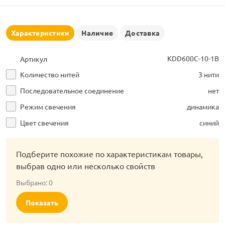
рлянд
Характеристики
Наличие
Доставка
KDD600C-10-1B
Артикул
Количество нитей
3 нити
Последовательное соединение
нет
Режим свечения
динамика
Цвет свечения
синий
Подберите похожие по характеристикам товары,
выбрав одно или несколько свойств
Выбрано:
0
Показать