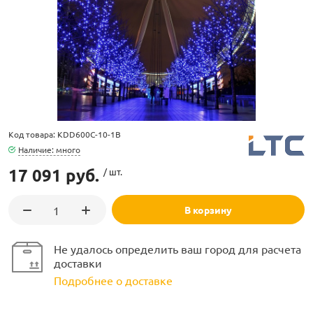
ламполайт
Код товара: KDD600C-10-1B
фигуры
Наличие: много
17 091 руб.
/ шт.
и LED
В корзину
ашения
Не удалось определить ваш город для расчета
доставки
Подробнее о доставке