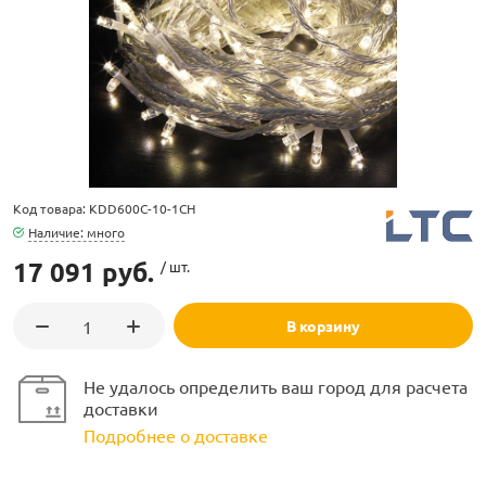
ламполайт
Код товара: KDD600C-10-1CH
фигуры
Наличие: много
17 091 руб.
/ шт.
и LED
В корзину
ашения
Не удалось определить ваш город для расчета
доставки
Подробнее о доставке