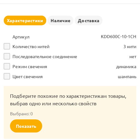
рлянд
Характеристики
Наличие
Доставка
KDD600C-10-1CH
Артикул
Количество нитей
3 нити
Последовательное соединение
нет
Режим свечения
динамика
Цвет свечения
шампань
Подберите похожие по характеристикам товары,
выбрав одно или несколько свойств
Выбрано:
0
Показать