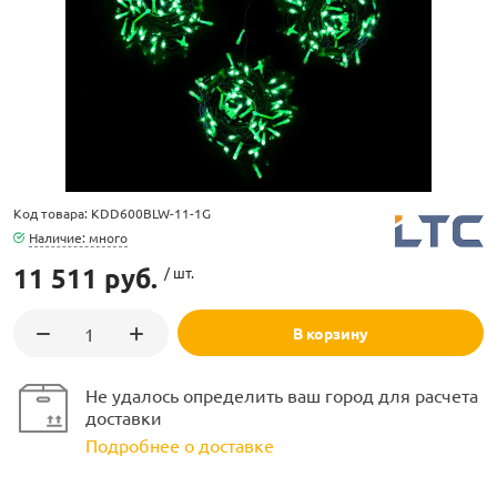
ламполайт
Код товара: KDD600BLW-11-1G
фигуры
Наличие: много
11 511 руб.
/ шт.
и LED
В корзину
ашения
Не удалось определить ваш город для расчета
доставки
Подробнее о доставке