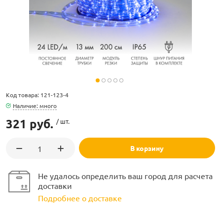
ламполайт
Код товара: 121-123-4
фигуры
Наличие: много
321 руб.
/ шт.
и LED
В корзину
ашения
Не удалось определить ваш город для расчета
доставки
Подробнее о доставке