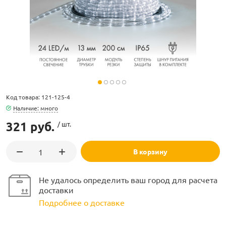
ламполайт
Код товара: 121-125-4
фигуры
Наличие: много
321 руб.
/ шт.
и LED
В корзину
ашения
Не удалось определить ваш город для расчета
доставки
Подробнее о доставке