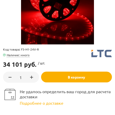
ламполайт
Код товара: F3-H1-24V-R
фигуры
Наличие: много
34 101 руб.
/ шт.
и LED
В корзину
ашения
Не удалось определить ваш город для расчета
доставки
Подробнее о доставке