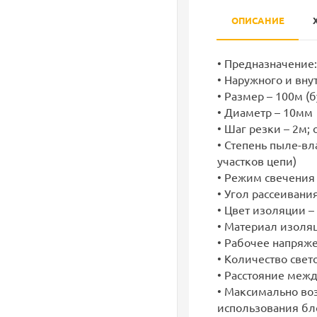
ОПИСАНИЕ
• Предназначение
• Наружного и вн
• Размер – 100м (б
• Диаметр – 10мм
• Шаг резки – 2м;
• Степень пыле-вл
участков цепи)
• Режим свечения 
• Угол рассеивания
• Цвет изоляции 
• Материал изоляц
• Рабочее напряже
• Количество свет
• Расстояние межд
• Максимально во
использования бл