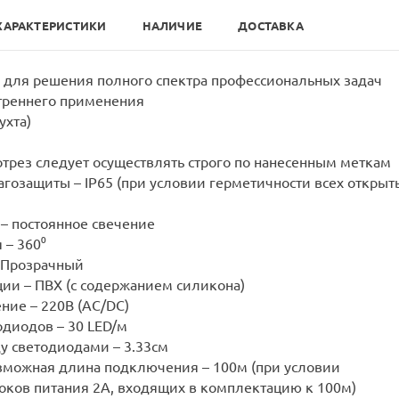
ХАРАКТЕРИСТИКИ
НАЛИЧИЕ
ДОСТАВКА
: для решения полного спектра профессиональных задач
утреннего применения
ухта)
 отрез следует осуществлять строго по нанесенным меткам
агозащиты – IP65 (при условии герметичности всех открыт
– постоянное свечение
 – 360⁰
– Прозрачный
ии – ПВХ (с содержанием силикона)
ние – 220В (AC/DC)
одиодов – 30 LED/м
у светодиодами – 3.33см
зможная длина подключения – 100м (при условии
оков питания 2А, входящих в комплектацию к 100м)