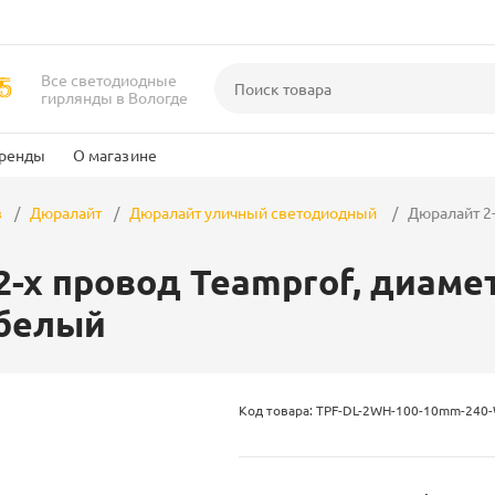
Все светодиодные
гирлянды в Вологде
ренды
О магазине
в
Дюралайт
Дюралайт уличный светодиодный
Дюралайт 2-х
-х провод Teamprof, диаметр
 белый
Код товара: TPF-DL-2WH-100-10mm-240