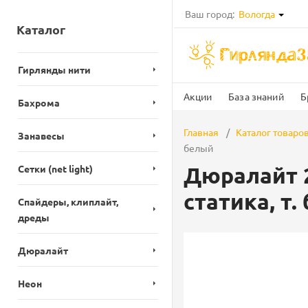
Ваш город:
Вологда
Каталог
Гирлянды нити
Акции
База знаний
Б
Бахрома
Главная
Каталог товаро
Занавесы
белый
Дюралайт 2
Сетки (net light)
статика, т.
Спайдеры, клиплайт,
дреды
Дюралайт
Неон