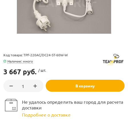
ламполайт
Код товара: TPF-220AC/DC24-ST-60W-W
фигуры
Наличие: много
3 667 руб.
/ шт.
и LED
В корзину
ашения
Не удалось определить ваш город для расчета
доставки
Подробнее о доставке