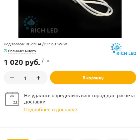
Код товара: RL-220AC/DC12-15W-W
ламполайт
Наличие: много
1 020 руб.
/ шт.
фигуры
В корзину
и LED
Не удалось определить ваш город для расчета
доставки
ашения
Подробнее о доставке