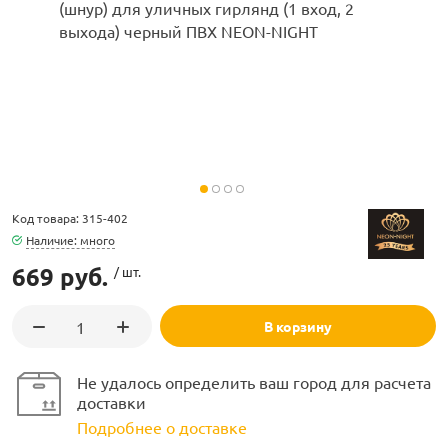
ламполайт
фигуры
Код товара: 315-402
Наличие: много
669 руб.
/ шт.
и LED
В корзину
ашения
Не удалось определить ваш город для расчета
доставки
Подробнее о доставке