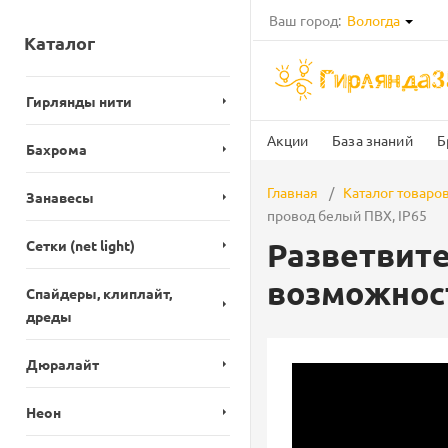
Ваш город:
Вологда
Каталог
Гирлянды нити
Акции
База знаний
Б
Бахрома
Главная
Каталог товаро
Занавесы
провод белый ПВХ, IP65
Разветвите
Сетки (net light)
возможност
Спайдеры, клиплайт,
дреды
Дюралайт
Неон