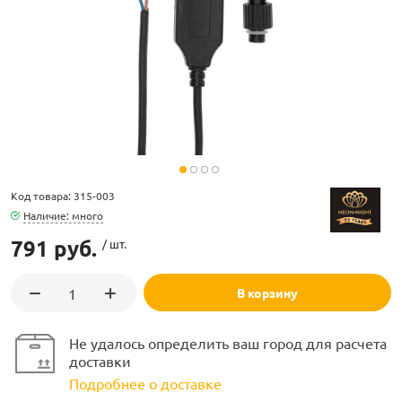
ламполайт
фигуры
Код товара: 315-003
Наличие: много
791 руб.
/ шт.
и LED
В корзину
ашения
Не удалось определить ваш город для расчета
доставки
Подробнее о доставке