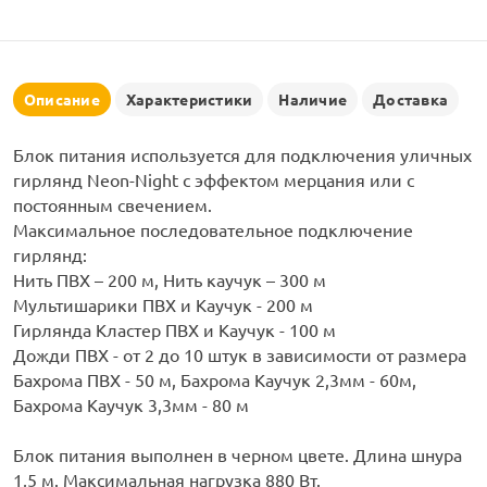
рлянд
Описание
Характеристики
Наличие
Доставка
Блок питания используется для подключения уличных
гирлянд Neon-Night с эффектом мерцания или с
постоянным свечением.
Максимальное последовательное подключение
гирлянд:
Нить ПВХ – 200 м, Нить каучук – 300 м
Мультишарики ПВХ и Kаучук - 200 м
Гирлянда Кластер ПВХ и Каучук - 100 м
Дожди ПВХ - от 2 до 10 штук в зависимости от размера
Бахрома ПВХ - 50 м, Бахрома Каучук 2,3мм - 60м,
Бахрома Каучук 3,3мм - 80 м
Блок питания выполнен в черном цвете. Длина шнура
1,5 м. Максимальная нагрузка 880 Вт.