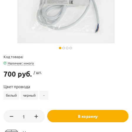
ламполайт
Код товара:
фигуры
Наличие: много
700 руб.
/ шт.
и LED
Цвет провода
белый
черный
-
ашения
В корзину